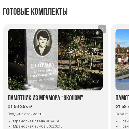
Готовые комплекты
Памятник из мрамора “Эконом”
Памят
от
от
56 358
₽
58 
Входит в стоимость:
Входит 
Мраморная стела 80х45х8
Гран
Мраморная тумба 60х20х15
Гран